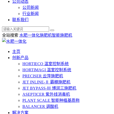
公司动态
公司新闻
行业新闻
联系我们
全站搜索
水肥一体化
施肥机
智能施肥机
主页
创新产品
HORTIECO
温室控制系统
HORTIMAGI
温室控制系统
PRECISER
云萍施肥机
JET INLINE-Ⅱ
霸棚施肥机
JET BYPASS-Ⅲ
博润三施肥机
ASEPTICER
紫外线消毒机
PLANT SCALE
智能种植基质称
BALANCER
调酸机
解决方案