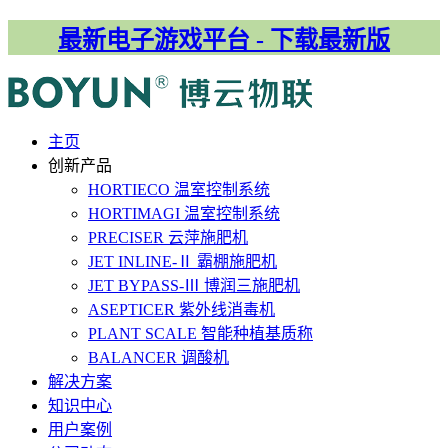
最新电子游戏平台 - 下载最新版
主⻚
创新产品
HORTIECO
温室控制系统
HORTIMAGI
温室控制系统
PRECISER
云萍施肥机
JET INLINE-Ⅱ
霸棚施肥机
JET BYPASS-Ⅲ
博润三施肥机
ASEPTICER
紫外线消毒机
PLANT SCALE
智能种植基质称
BALANCER
调酸机
解决⽅案
知识中心
用户案例