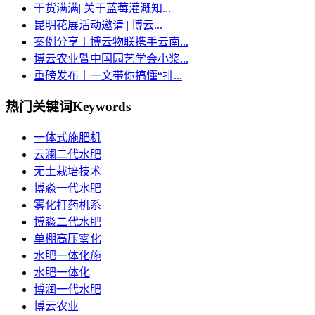
干货满满| 关于蓝莓灌溉知...
昆明花展活动邀请 | 博云...
案例分享丨博云物联携手云南...
博云农业暨中国园艺学会小浆...
重磅发布丨一文带你搞懂“排...
热门关键词
Keywords
一体式施肥机
云澜二代水肥
无土栽培技术
博淼一代水肥
雾化打药机系
博淼二代水肥
单棚高压雾化
水肥一体化施
水肥一体化
博润一代水肥
博云农业