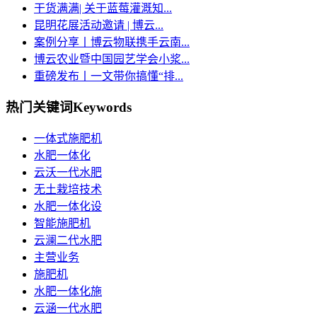
干货满满| 关于蓝莓灌溉知...
昆明花展活动邀请 | 博云...
案例分享丨博云物联携手云南...
博云农业暨中国园艺学会小浆...
重磅发布丨一文带你搞懂“排...
热门关键词
Keywords
一体式施肥机
水肥一体化
云沃一代水肥
无土栽培技术
水肥一体化设
智能施肥机
云澜二代水肥
主营业务
施肥机
水肥一体化施
云涵一代水肥