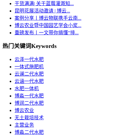
干货满满| 关于蓝莓灌溉知...
昆明花展活动邀请 | 博云...
案例分享丨博云物联携手云南...
博云农业暨中国园艺学会小浆...
重磅发布丨一文带你搞懂“排...
热门关键词
Keywords
云泽一代水肥
一体式施肥机
云澜二代水肥
云涵一代水肥
水肥一体机
博淼一代水肥
博润二代水肥
博云农业
无土栽培技术
主营业务
博淼二代水肥