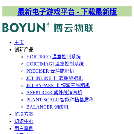
最新电子游戏平台 - 下载最新版
主⻚
创新产品
HORTIECO
温室控制系统
HORTIMAGI
温室控制系统
PRECISER
云萍施肥机
JET INLINE-Ⅱ
霸棚施肥机
JET BYPASS-Ⅲ
博润三施肥机
ASEPTICER
紫外线消毒机
PLANT SCALE
智能种植基质称
BALANCER
调酸机
解决⽅案
知识中心
用户案例