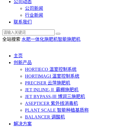
公司动态
公司新闻
行业新闻
联系我们
全站搜索
水肥一体化
施肥机
智能施肥机
主页
创新产品
HORTIECO
温室控制系统
HORTIMAGI
温室控制系统
PRECISER
云萍施肥机
JET INLINE-Ⅱ
霸棚施肥机
JET BYPASS-Ⅲ
博润三施肥机
ASEPTICER
紫外线消毒机
PLANT SCALE
智能种植基质称
BALANCER
调酸机
解决方案