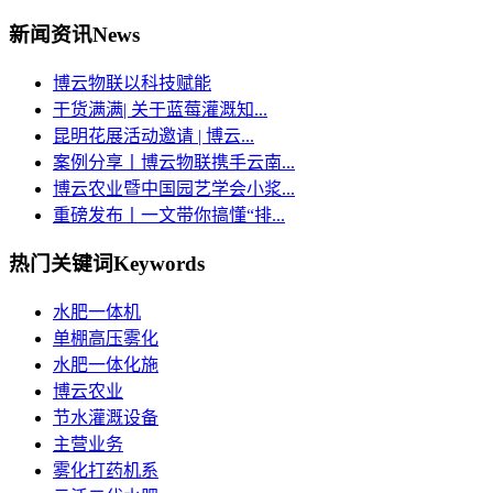
新闻资讯
News
博云物联以科技赋能
干货满满| 关于蓝莓灌溉知...
昆明花展活动邀请 | 博云...
案例分享丨博云物联携手云南...
博云农业暨中国园艺学会小浆...
重磅发布丨一文带你搞懂“排...
热门关键词
Keywords
水肥一体机
单棚高压雾化
水肥一体化施
博云农业
节水灌溉设备
主营业务
雾化打药机系