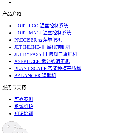
产品介绍
HORTIECO 温室控制系统
HORTIMAGI 温室控制系统
PRECISER 云萍施肥机
JET INLINE-Ⅱ 霸棚施肥机
JET BYPASS-Ⅲ 博润三施肥机
ASEPTICER 紫外线消毒机
PLANT SCALE 智能种植基质称
BALANCER 调酸机
服务与支持
可靠案例
系统维护
知识培训