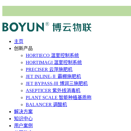
主⻚
创新产品
HORTIECO
温室控制系统
HORTIMAGI
温室控制系统
PRECISER
云萍施肥机
JET INLINE-Ⅱ
霸棚施肥机
JET BYPASS-Ⅲ
博润三施肥机
ASEPTICER
紫外线消毒机
PLANT SCALE
智能种植基质称
BALANCER
调酸机
解决⽅案
知识中心
用户案例