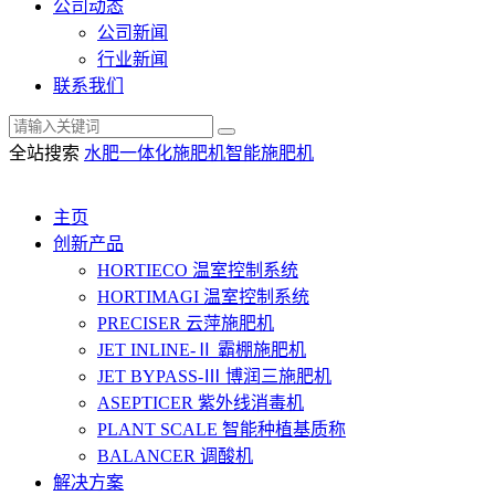
公司动态
公司新闻
行业新闻
联系我们
全站搜索
水肥一体化
施肥机
智能施肥机
主页
创新产品
HORTIECO
温室控制系统
HORTIMAGI
温室控制系统
PRECISER
云萍施肥机
JET INLINE-Ⅱ
霸棚施肥机
JET BYPASS-Ⅲ
博润三施肥机
ASEPTICER
紫外线消毒机
PLANT SCALE
智能种植基质称
BALANCER
调酸机
解决方案