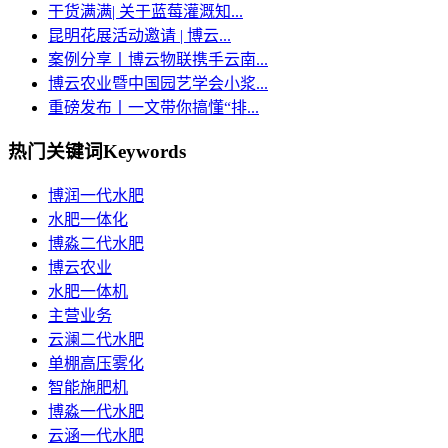
干货满满| 关于蓝莓灌溉知...
昆明花展活动邀请 | 博云...
案例分享丨博云物联携手云南...
博云农业暨中国园艺学会小浆...
重磅发布丨一文带你搞懂“排...
热门关键词
Keywords
博润一代水肥
水肥一体化
博淼二代水肥
博云农业
水肥一体机
主营业务
云澜二代水肥
单棚高压雾化
智能施肥机
博淼一代水肥
云涵一代水肥