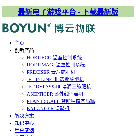
最新电子游戏平台 - 下载最新版
主⻚
创新产品
HORTIECO
温室控制系统
HORTIMAGI
温室控制系统
PRECISER
云萍施肥机
JET INLINE-Ⅱ
霸棚施肥机
JET BYPASS-Ⅲ
博润三施肥机
ASEPTICER
紫外线消毒机
PLANT SCALE
智能种植基质称
BALANCER
调酸机
解决⽅案
知识中心
用户案例