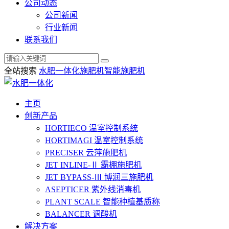
公司动态
公司新闻
行业新闻
联系我们
全站搜索
水肥一体化
施肥机
智能施肥机
主页
创新产品
HORTIECO
温室控制系统
HORTIMAGI
温室控制系统
PRECISER
云萍施肥机
JET INLINE-Ⅱ
霸棚施肥机
JET BYPASS-Ⅲ
博润三施肥机
ASEPTICER
紫外线消毒机
PLANT SCALE
智能种植基质称
BALANCER
调酸机
解决方案