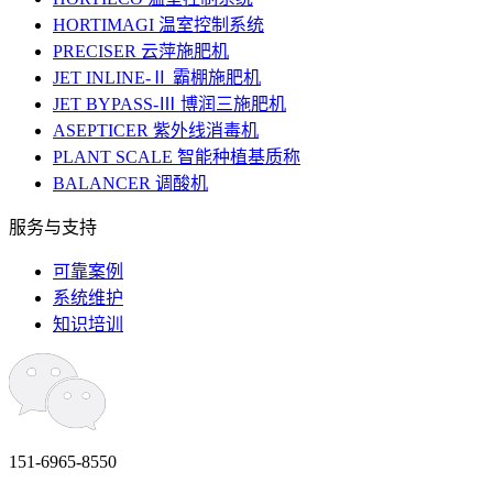
HORTIMAGI 温室控制系统
PRECISER 云萍施肥机
JET INLINE-Ⅱ 霸棚施肥机
JET BYPASS-Ⅲ 博润三施肥机
ASEPTICER 紫外线消毒机
PLANT SCALE 智能种植基质称
BALANCER 调酸机
服务与支持
可靠案例
系统维护
知识培训
151-6965-8550