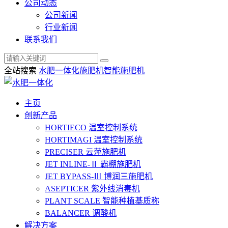
公司动态
公司新闻
行业新闻
联系我们
全站搜索
水肥一体化
施肥机
智能施肥机
主页
创新产品
HORTIECO
温室控制系统
HORTIMAGI
温室控制系统
PRECISER
云萍施肥机
JET INLINE-Ⅱ
霸棚施肥机
JET BYPASS-Ⅲ
博润三施肥机
ASEPTICER
紫外线消毒机
PLANT SCALE
智能种植基质称
BALANCER
调酸机
解决方案