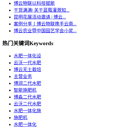
博云物联以科技赋能
干货满满| 关于蓝莓灌溉知...
昆明花展活动邀请 | 博云...
案例分享丨博云物联携手云南...
博云农业暨中国园艺学会小浆...
热门关键词
Keywords
水肥一体化设
云沃一代水肥
博云无土栽培
主营业务
博润二代水肥
智能施肥机
博淼二代水肥
云沃二代水肥
水肥一体化施
施肥机
水肥一体化