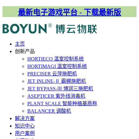
最新电子游戏平台 - 下载最新版
主⻚
创新产品
HORTIECO
温室控制系统
HORTIMAGI
温室控制系统
PRECISER
云萍施肥机
JET INLINE-Ⅱ
霸棚施肥机
JET BYPASS-Ⅲ
博润三施肥机
ASEPTICER
紫外线消毒机
PLANT SCALE
智能种植基质称
BALANCER
调酸机
解决⽅案
知识中心
用户案例