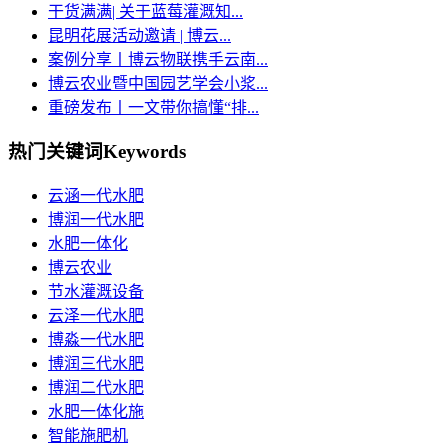
干货满满| 关于蓝莓灌溉知...
昆明花展活动邀请 | 博云...
案例分享丨博云物联携手云南...
博云农业暨中国园艺学会小浆...
重磅发布丨一文带你搞懂“排...
热门关键词
Keywords
云涵一代水肥
博润一代水肥
水肥一体化
博云农业
节水灌溉设备
云泽一代水肥
博淼一代水肥
博润三代水肥
博润二代水肥
水肥一体化施
智能施肥机