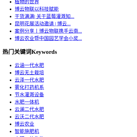
植物的世界
博云物联以科技赋能
干货满满| 关于蓝莓灌溉知...
昆明花展活动邀请 | 博云...
案例分享丨博云物联携手云南...
博云农业暨中国园艺学会小浆...
热门关键词
Keywords
云涵一代水肥
博云无土栽培
云泽一代水肥
雾化打药机系
节水灌溉设备
水肥一体机
云澜二代水肥
云沃二代水肥
博云农业
智能施肥机