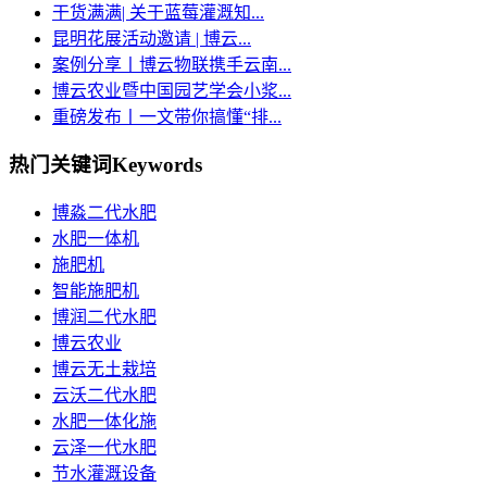
干货满满| 关于蓝莓灌溉知...
昆明花展活动邀请 | 博云...
案例分享丨博云物联携手云南...
博云农业暨中国园艺学会小浆...
重磅发布丨一文带你搞懂“排...
热门关键词
Keywords
博淼二代水肥
水肥一体机
施肥机
智能施肥机
博润二代水肥
博云农业
博云无土栽培
云沃二代水肥
水肥一体化施
云泽一代水肥
节水灌溉设备