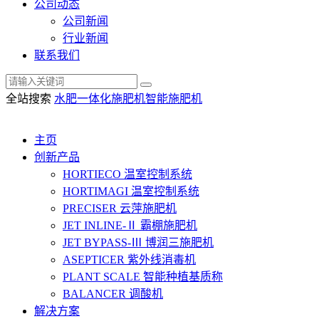
公司动态
公司新闻
行业新闻
联系我们
全站搜索
水肥一体化
施肥机
智能施肥机
主页
创新产品
HORTIECO
温室控制系统
HORTIMAGI
温室控制系统
PRECISER
云萍施肥机
JET INLINE-Ⅱ
霸棚施肥机
JET BYPASS-Ⅲ
博润三施肥机
ASEPTICER
紫外线消毒机
PLANT SCALE
智能种植基质称
BALANCER
调酸机
解决方案