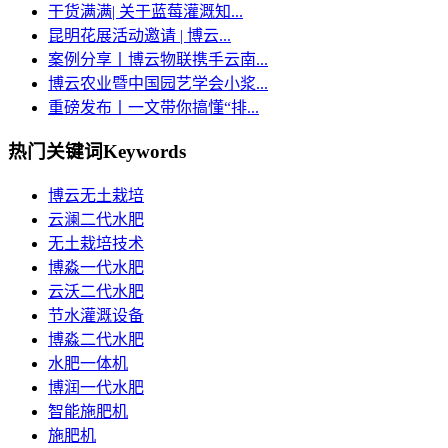
干货满满| 关于蓝莓灌溉知...
昆明花展活动邀请 | 博云...
案例分享丨博云物联携手云南...
博云农业暨中国园艺学会小浆...
重磅发布丨一文带你搞懂“排...
热门关键词
Keywords
博云无土栽培
云澜二代水肥
无土栽培技术
博淼一代水肥
云沃二代水肥
节水灌溉设备
博淼二代水肥
水肥一体机
博润一代水肥
智能施肥机
施肥机