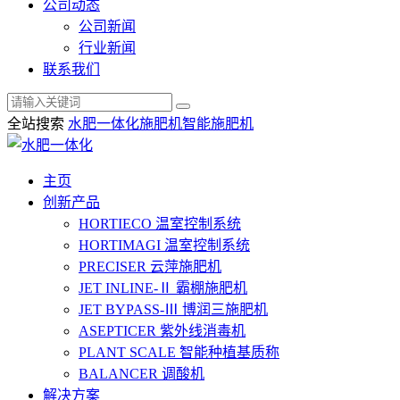
公司动态
公司新闻
行业新闻
联系我们
全站搜索
水肥一体化
施肥机
智能施肥机
主页
创新产品
HORTIECO
温室控制系统
HORTIMAGI
温室控制系统
PRECISER
云萍施肥机
JET INLINE-Ⅱ
霸棚施肥机
JET BYPASS-Ⅲ
博润三施肥机
ASEPTICER
紫外线消毒机
PLANT SCALE
智能种植基质称
BALANCER
调酸机
解决方案