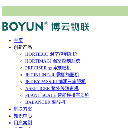
主⻚
创新产品
HORTIECO
温室控制系统
HORTIMAGI
温室控制系统
PRECISER
云萍施肥机
JET INLINE-Ⅱ
霸棚施肥机
JET BYPASS-Ⅲ
博润三施肥机
ASEPTICER
紫外线消毒机
PLANT SCALE
智能种植基质称
BALANCER
调酸机
解决⽅案
知识中心
用户案例