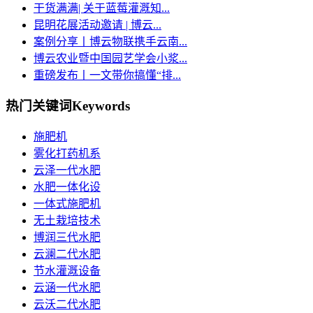
干货满满| 关于蓝莓灌溉知...
昆明花展活动邀请 | 博云...
案例分享丨博云物联携手云南...
博云农业暨中国园艺学会小浆...
重磅发布丨一文带你搞懂“排...
热门关键词
Keywords
施肥机
雾化打药机系
云泽一代水肥
水肥一体化设
一体式施肥机
无土栽培技术
博润三代水肥
云澜二代水肥
节水灌溉设备
云涵一代水肥
云沃二代水肥