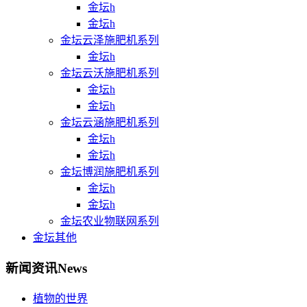
金坛h
金坛h
金坛云泽施肥机系列
金坛h
金坛云沃施肥机系列
金坛h
金坛h
金坛云涵施肥机系列
金坛h
金坛h
金坛博润施肥机系列
金坛h
金坛h
金坛农业物联网系列
金坛其他
新闻资讯
News
植物的世界