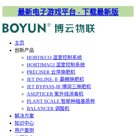
最新电子游戏平台 - 下载最新版
主⻚
创新产品
HORTIECO
温室控制系统
HORTIMAGI
温室控制系统
PRECISER
云萍施肥机
JET INLINE-Ⅱ
霸棚施肥机
JET BYPASS-Ⅲ
博润三施肥机
ASEPTICER
紫外线消毒机
PLANT SCALE
智能种植基质称
BALANCER
调酸机
解决⽅案
知识中心
用户案例