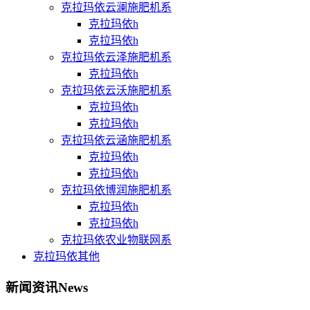
克拉玛依云澜施肥机系
克拉玛依h
克拉玛依h
克拉玛依云泽施肥机系
克拉玛依h
克拉玛依云沃施肥机系
克拉玛依h
克拉玛依h
克拉玛依云涵施肥机系
克拉玛依h
克拉玛依h
克拉玛依博润施肥机系
克拉玛依h
克拉玛依h
克拉玛依农业物联网系
克拉玛依其他
新闻资讯
News