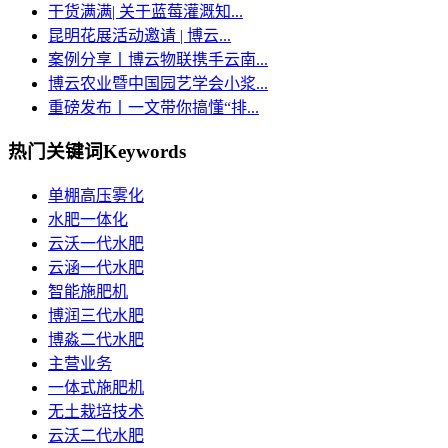
干货满满| 关于蓝莓灌溉知...
昆明花展活动邀请 | 博云...
案例分享丨博云物联携手云南...
博云农业暨中国园艺学会小浆...
重磅发布丨一文带你搞懂“排...
热门关键词
Keywords
单棚高压雾化
水肥一体化
云沃一代水肥
云涵一代水肥
智能施肥机
博润三代水肥
博淼二代水肥
主营业务
一体式施肥机
无土栽培技术
云沃二代水肥