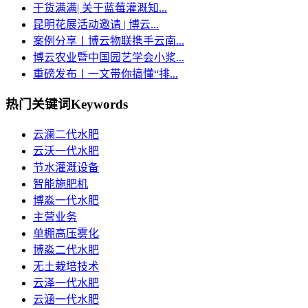
干货满满| 关于蓝莓灌溉知...
昆明花展活动邀请 | 博云...
案例分享丨博云物联携手云南...
博云农业暨中国园艺学会小浆...
重磅发布丨一文带你搞懂“排...
热门关键词
Keywords
云澜二代水肥
云沃一代水肥
节水灌溉设备
智能施肥机
博淼一代水肥
主营业务
单棚高压雾化
博淼二代水肥
无土栽培技术
云泽一代水肥
云涵一代水肥