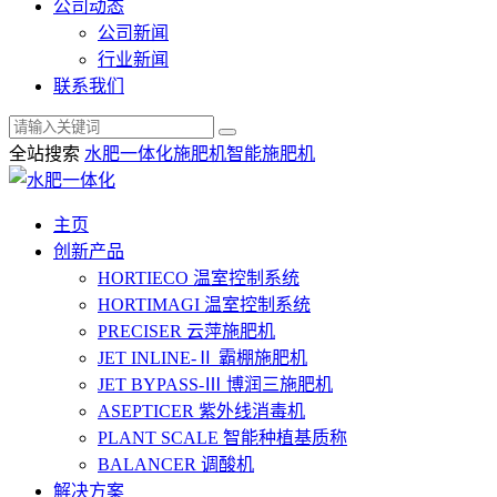
公司动态
公司新闻
行业新闻
联系我们
全站搜索
水肥一体化
施肥机
智能施肥机
主页
创新产品
HORTIECO
温室控制系统
HORTIMAGI
温室控制系统
PRECISER
云萍施肥机
JET INLINE-Ⅱ
霸棚施肥机
JET BYPASS-Ⅲ
博润三施肥机
ASEPTICER
紫外线消毒机
PLANT SCALE
智能种植基质称
BALANCER
调酸机
解决方案