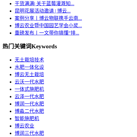
干货满满| 关于蓝莓灌溉知...
昆明花展活动邀请 | 博云...
案例分享丨博云物联携手云南...
博云农业暨中国园艺学会小浆...
重磅发布丨一文带你搞懂“排...
热门关键词
Keywords
无土栽培技术
水肥一体化设
博云无土栽培
云沃一代水肥
一体式施肥机
云泽一代水肥
博润一代水肥
博淼二代水肥
智能施肥机
博云农业
博润三代水肥