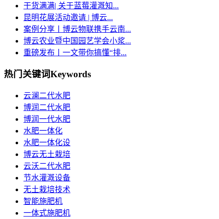
干货满满| 关于蓝莓灌溉知...
昆明花展活动邀请 | 博云...
案例分享丨博云物联携手云南...
博云农业暨中国园艺学会小浆...
重磅发布丨一文带你搞懂“排...
热门关键词
Keywords
云澜二代水肥
博润二代水肥
博润一代水肥
水肥一体化
水肥一体化设
博云无土栽培
云沃二代水肥
节水灌溉设备
无土栽培技术
智能施肥机
一体式施肥机