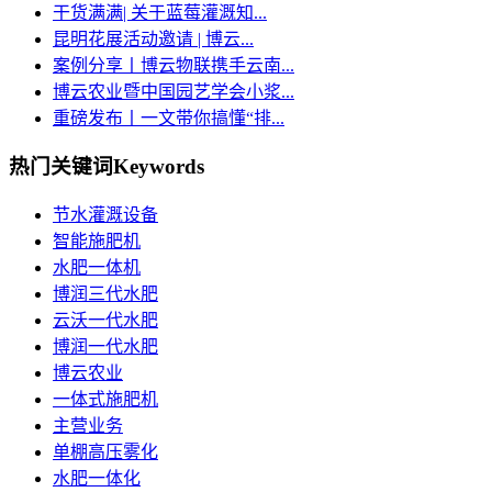
干货满满| 关于蓝莓灌溉知...
昆明花展活动邀请 | 博云...
案例分享丨博云物联携手云南...
博云农业暨中国园艺学会小浆...
重磅发布丨一文带你搞懂“排...
热门关键词
Keywords
节水灌溉设备
智能施肥机
水肥一体机
博润三代水肥
云沃一代水肥
博润一代水肥
博云农业
一体式施肥机
主营业务
单棚高压雾化
水肥一体化