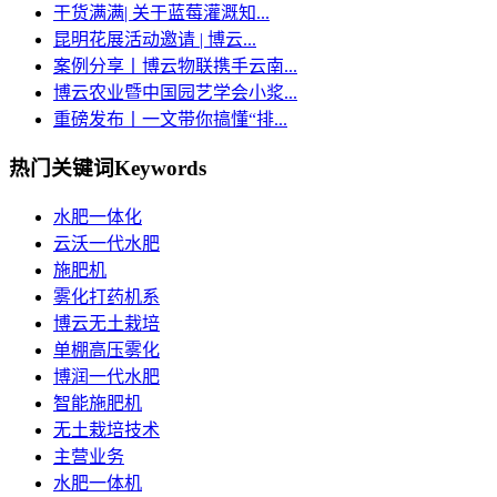
干货满满| 关于蓝莓灌溉知...
昆明花展活动邀请 | 博云...
案例分享丨博云物联携手云南...
博云农业暨中国园艺学会小浆...
重磅发布丨一文带你搞懂“排...
热门关键词
Keywords
水肥一体化
云沃一代水肥
施肥机
雾化打药机系
博云无土栽培
单棚高压雾化
博润一代水肥
智能施肥机
无土栽培技术
主营业务
水肥一体机