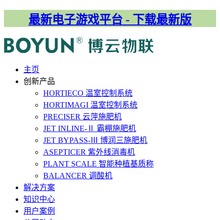
最新电子游戏平台 - 下载最新版
主⻚
创新产品
HORTIECO
温室控制系统
HORTIMAGI
温室控制系统
PRECISER
云萍施肥机
JET INLINE-Ⅱ
霸棚施肥机
JET BYPASS-Ⅲ
博润三施肥机
ASEPTICER
紫外线消毒机
PLANT SCALE
智能种植基质称
BALANCER
调酸机
解决⽅案
知识中心
用户案例