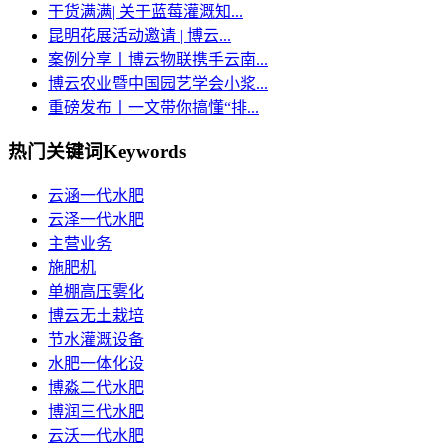
干货满满| 关于蓝莓灌溉知...
昆明花展活动邀请 | 博云...
案例分享丨博云物联携手云南...
博云农业暨中国园艺学会小浆...
重磅发布丨一文带你搞懂“排...
热门关键词
Keywords
云涵一代水肥
云泽一代水肥
主营业务
施肥机
单棚高压雾化
博云无土栽培
节水灌溉设备
水肥一体化设
博淼二代水肥
博润三代水肥
云沃一代水肥