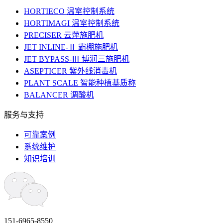
HORTIECO 温室控制系统
HORTIMAGI 温室控制系统
PRECISER 云萍施肥机
JET INLINE-Ⅱ 霸棚施肥机
JET BYPASS-Ⅲ 博润三施肥机
ASEPTICER 紫外线消毒机
PLANT SCALE 智能种植基质称
BALANCER 调酸机
服务与支持
可靠案例
系统维护
知识培训
151-6965-8550