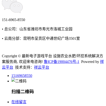
151-6965-8550
• 总公司：山东省潍坊市寿光市洛城工业园
• 云南分部：昆明市呈贡区中通世纪广场3501室
Copyright © 最新电子游戏平台 设施农业水肥/环控系统解决方
案服务商, 欢迎来电咨询!
鲁ICP备19004476号-1
Powered by
祥
云平台
技术支持：
祥云平台
15169658550
扫描二维码
在线留言