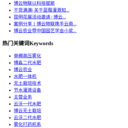
博云物联以科技赋能
干货满满| 关于蓝莓灌溉知...
昆明花展活动邀请 | 博云...
案例分享丨博云物联携手云南...
博云农业暨中国园艺学会小浆...
热门关键词
Keywords
单棚高压雾化
博淼二代水肥
博云农业
水肥一体机
无土栽培技术
节水灌溉设备
主营业务
云沃一代水肥
博云无土栽培
云沃二代水肥
雾化打药机系