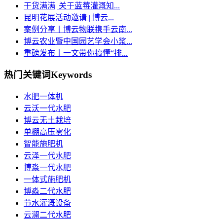
干货满满| 关于蓝莓灌溉知...
昆明花展活动邀请 | 博云...
案例分享丨博云物联携手云南...
博云农业暨中国园艺学会小浆...
重磅发布丨一文带你搞懂“排...
热门关键词
Keywords
水肥一体机
云沃一代水肥
博云无土栽培
单棚高压雾化
智能施肥机
云泽一代水肥
博淼一代水肥
一体式施肥机
博淼二代水肥
节水灌溉设备
云澜二代水肥