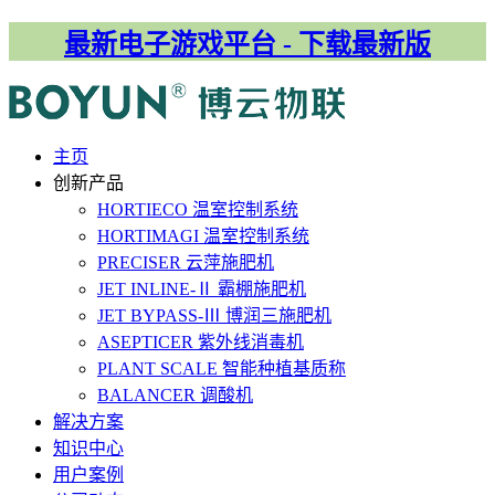
最新电子游戏平台 - 下载最新版
主⻚
创新产品
HORTIECO
温室控制系统
HORTIMAGI
温室控制系统
PRECISER
云萍施肥机
JET INLINE-Ⅱ
霸棚施肥机
JET BYPASS-Ⅲ
博润三施肥机
ASEPTICER
紫外线消毒机
PLANT SCALE
智能种植基质称
BALANCER
调酸机
解决⽅案
知识中心
用户案例