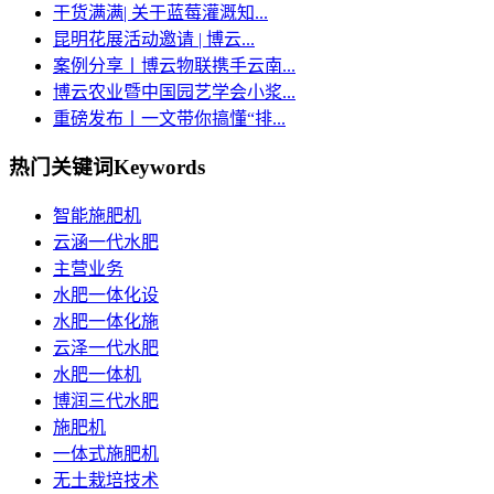
干货满满| 关于蓝莓灌溉知...
昆明花展活动邀请 | 博云...
案例分享丨博云物联携手云南...
博云农业暨中国园艺学会小浆...
重磅发布丨一文带你搞懂“排...
热门关键词
Keywords
智能施肥机
云涵一代水肥
主营业务
水肥一体化设
水肥一体化施
云泽一代水肥
水肥一体机
博润三代水肥
施肥机
一体式施肥机
无土栽培技术