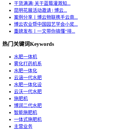
干货满满| 关于蓝莓灌溉知...
昆明花展活动邀请 | 博云...
案例分享丨博云物联携手云南...
博云农业暨中国园艺学会小浆...
重磅发布丨一文带你搞懂“排...
热门关键词
Keywords
水肥一体机
雾化打药机系
水肥一体化
云涵一代水肥
水肥一体化设
云沃一代水肥
施肥机
博润二代水肥
智能施肥机
一体式施肥机
主营业务