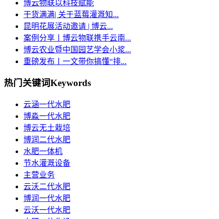
博云物联以科技赋能
干货满满| 关于蓝莓灌溉知...
昆明花展活动邀请 | 博云...
案例分享丨博云物联携手云南...
博云农业暨中国园艺学会小浆...
重磅发布丨一文带你搞懂“排...
热门关键词
Keywords
云涵一代水肥
博淼一代水肥
博云无土栽培
博润二代水肥
水肥一体机
节水灌溉设备
主营业务
云沃二代水肥
博润一代水肥
云沃一代水肥