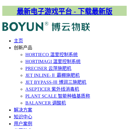
最新电子游戏平台 - 下载最新版
主⻚
创新产品
HORTIECO
温室控制系统
HORTIMAGI
温室控制系统
PRECISER
云萍施肥机
JET INLINE-Ⅱ
霸棚施肥机
JET BYPASS-Ⅲ
博润三施肥机
ASEPTICER
紫外线消毒机
PLANT SCALE
智能种植基质称
BALANCER
调酸机
解决⽅案
知识中心
用户案例