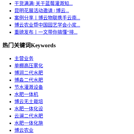
干货满满| 关于蓝莓灌溉知...
昆明花展活动邀请 | 博云...
案例分享丨博云物联携手云南...
博云农业暨中国园艺学会小浆...
重磅发布丨一文带你搞懂“排...
热门关键词
Keywords
主营业务
单棚高压雾化
博润二代水肥
博淼二代水肥
节水灌溉设备
水肥一体机
博云无土栽培
水肥一体化设
云澜二代水肥
水肥一体化施
博云农业