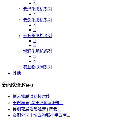
h
云泽施肥机系列
h
云沃施肥机系列
h
h
云涵施肥机系列
h
h
博润施肥机系列
h
h
农业物联网系列
其他
新闻资讯
News
博云物联以科技赋能
干货满满| 关于蓝莓灌溉知...
昆明花展活动邀请 | 博云...
案例分享丨博云物联携手云南...