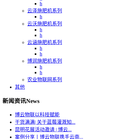
h
云泽施肥机系列
h
云沃施肥机系列
h
h
云涵施肥机系列
h
h
博润施肥机系列
h
h
农业物联网系列
其他
新闻资讯
News
博云物联以科技赋能
干货满满| 关于蓝莓灌溉知...
昆明花展活动邀请 | 博云...
案例分享丨博云物联携手云南...