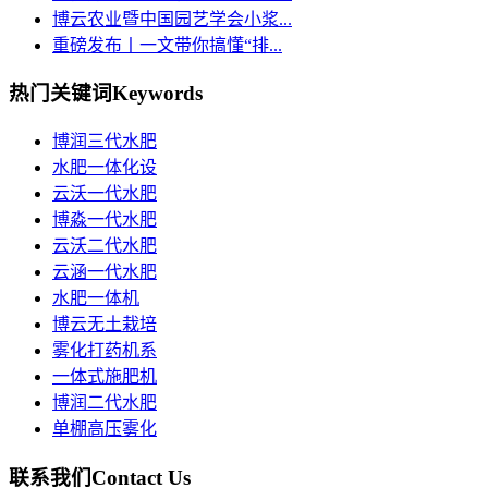
博云农业暨中国园艺学会小浆...
重磅发布丨一文带你搞懂“排...
热门关键词
Keywords
博润三代水肥
水肥一体化设
云沃一代水肥
博淼一代水肥
云沃二代水肥
云涵一代水肥
水肥一体机
博云无土栽培
雾化打药机系
一体式施肥机
博润二代水肥
单棚高压雾化
联系我们
Contact Us