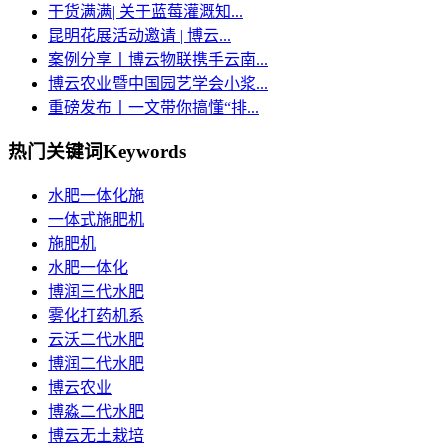
干货满满| 关于蓝莓灌溉知...
昆明花展活动邀请 | 博云...
案例分享丨博云物联携手云南...
博云农业暨中国园艺学会小浆...
重磅发布丨一文带你搞懂“排...
热门关键词
Keywords
水肥一体化施
一体式施肥机
施肥机
水肥一体化
博润三代水肥
雾化打药机系
云沃二代水肥
博润二代水肥
博云农业
博淼二代水肥
博云无土栽培